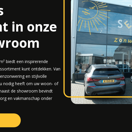
s
t in onze
owroom
² biedt een inspirerende
assortiment kunt ontdekken. Van
enzonwering en stijlvolle
t u nodig heeft om uw woon- of
 naast de showroom bevindt
 zorg en vakmanschap onder