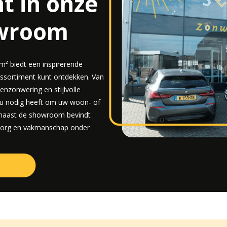
t in onze
owroom
² biedt een inspirerende
assortiment kunt ontdekken. Van
enzonwering en stijlvolle
t u nodig heeft om uw woon- of
 naast de showroom bevindt
 zorg en vakmanschap onder