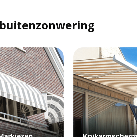
 buitenzonwering
Markiezen
Knikarmscher