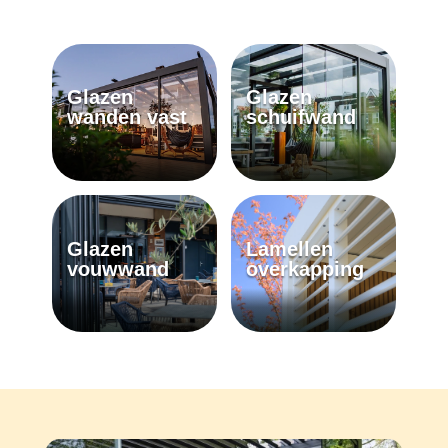
Glazen
Glazen
wanden vast
schuifwand
Glazen
Lamellen
vouwwand
overkapping