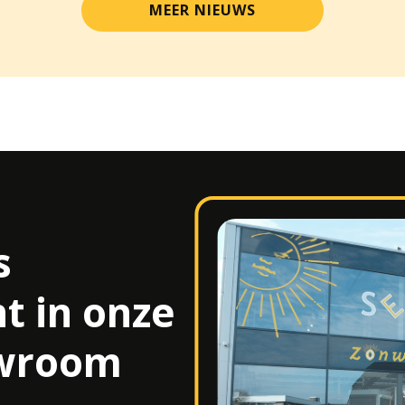
MEER NIEUWS
n
s
t in onze
owroom