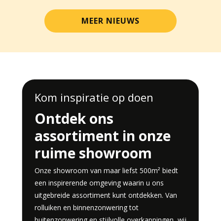
MEER NIEUWS
Kom inspiratie op doen
Ontdek ons
assortiment in onze
ruime showroom
Onze showroom van maar liefst 500m² biedt
een inspirerende omgeving waarin u ons
uitgebreide assortiment kunt ontdekken. Van
rolluiken en binnenzonwering tot
buitenzonwering en stijlvolle overkappingen, wij