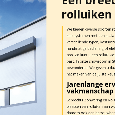
rolluiken
We bieden diverse soorten ro
kastsystemen met een scala a
verschillende typen, kastsy
handmatige bediening of ele
app. Zo kunt u een rolluik ki
past. In onze showroom in S
bewonderen. We geven u daar 
het maken van de juiste keuz
Jarenlange er
vakmanschap r
Sebrechts Zonwering en Rollu
plaatsen van rolluiken aan w
daarom ook een betrouwbare