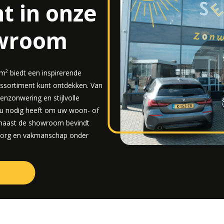
t in onze
owroom
² biedt een inspirerende
assortiment kunt ontdekken. Van
enzonwering en stijlvolle
t u nodig heeft om uw woon- of
 naast de showroom bevindt
 zorg en vakmanschap onder