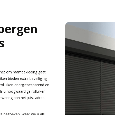
jbergen
s
s het om raambekleding gaat.
uiken bieden extra beveiliging
rolluiken energiebesparend en
s u hoogwaardige rolluiken
nwering aan het juist adres.
e bezoeken, waar we u als