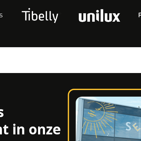
n
s
t in onze