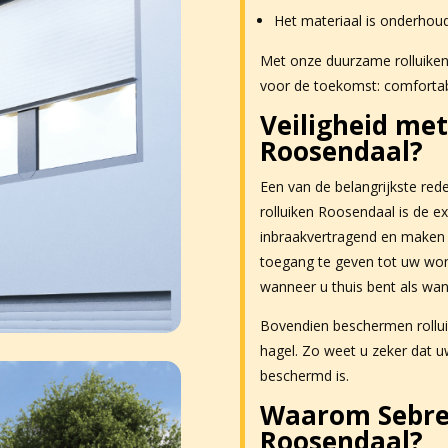
Het materiaal is onderhou
Met onze duurzame rolluike
voor de toekomst: comfortab
Veiligheid met
Roosendaal?
Een van de belangrijkste r
rolluiken Roosendaal is de ex
inbraakvertragend en maken
toegang te geven tot uw woni
wanneer u thuis bent als wan
Bovendien beschermen rollu
hagel. Zo weet u zeker dat u
beschermd is.
Waarom Sebrec
Roosendaal?