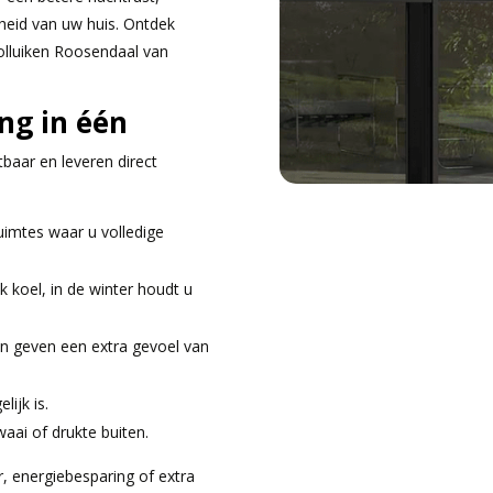
heid van uw huis. Ontdek
lluiken Roosendaal van
ng in één
tbaar en leveren direct
uimtes waar u volledige
jk koel, in de winter houdt u
 en geven een extra gevoel van
lijk is.
waai of drukte buiten.
r, energiebesparing of extra